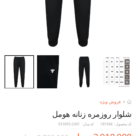
فروش ویژه
شلوار روزمره زنانه هومل
کد محصول :
181948
کد مدل :
931895-2001