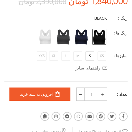
1,840,000 تومان
2,390,000 تومان
رنگ :
BLACK
رنگ ها :
سایزها :
XXS
XL
L
M
S
XS
راهنمای سایز
تعداد :
افزودن به سبد خرید
افزودن به لیست علاقه‌مندی ها
موجود در سایر شعب