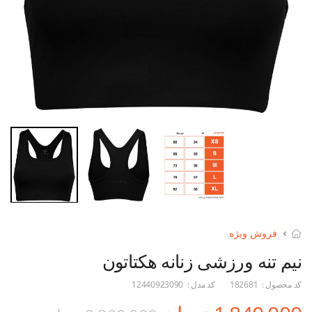
فروش ویژه
نیم تنه ورزشی زنانه هکتاتون
کد محصول :
182681
کد مدل :
12440923090