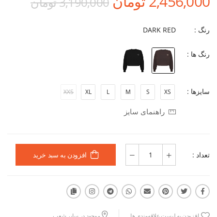
2,456,000 تومان
3,190,000 تومان
رنگ :
DARK RED
رنگ ها :
سایزها :
XXS
XL
L
M
S
XS
راهنمای سایز
تعداد :
افزودن به سبد خرید
افزودن به لیست علاقه‌مندی ها
موجود در سایر شعب