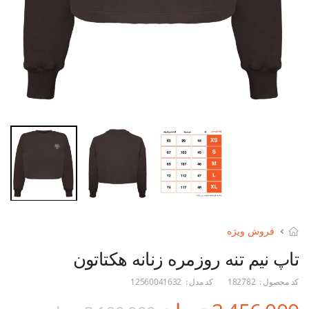
فروش ویژه
تاپ نیم تنه روزمره زنانه هکتاتون
کد محصول :
182782
کد مدل :
12560041632