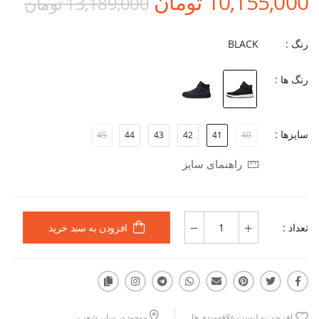
10,155,000 تومان
13,189,000 تومان
رنگ :
BLACK
رنگ ها :
سایزها :
45
44
43
42
41
40
راهنمای سایز
تعداد :
افزودن به سبد خرید
افزودن به لیست علاقه‌مندی ها
موجود در سایر شعب