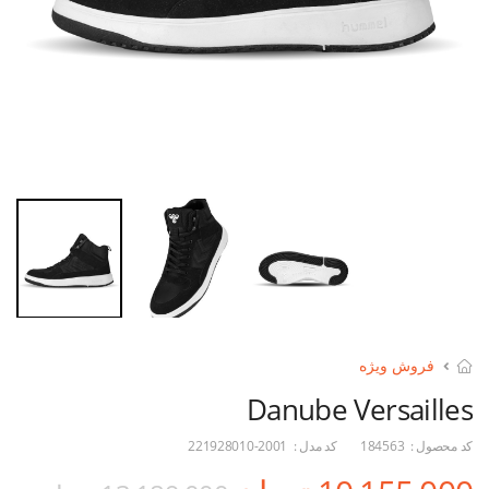
فروش ویژه
Danube Versailles
کد محصول :
184563
کد مدل :
221928010-2001