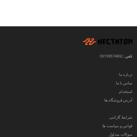
تلفن :
09199574802
درباره ما
تماس با ما
استخدام
آدرس فروشگاه ها
شرایط گارانتی
قوانین و سیاست ها
سوالات متداول