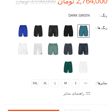
2,764,000 تومان
3,590,000 تومان
رنگ :
DARK GREEN
رنگ ها :
سایزها :
XXL
XL
L
M
S
XS
راهنمای سایز