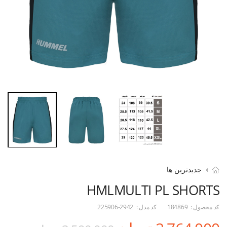
جدیدترین ها
HMLMULTI PL SHORTS
کد محصول :
184869
کد مدل :
225906-2942