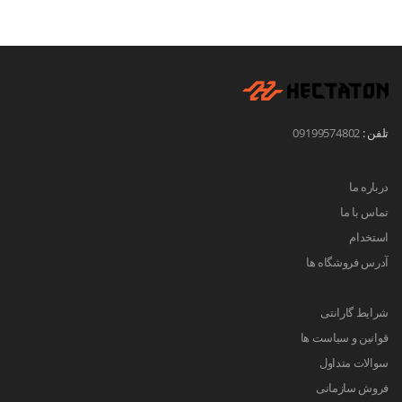
تلفن :
09199574802
درباره ما
تماس با ما
استخدام
آدرس فروشگاه ها
شرایط گارانتی
قوانین و سیاست ها
سوالات متداول
فروش سازمانی