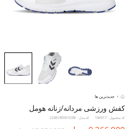
جدیدترین ها
کفش ورزشی مردانه/زنانه هومل
کد محصول :
184917
کد مدل :
220818008-9288