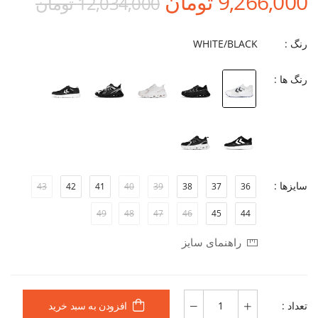
9,266,000 تومان
12,034,000 تومان
رنگ :
WHITE/BLACK
رنگ ها :
سایزها :
43
42
41
40
39
38
37
36
49
48
47
46
45
44
راهنمای سایز
تعداد :
افزودن به سبد خرید