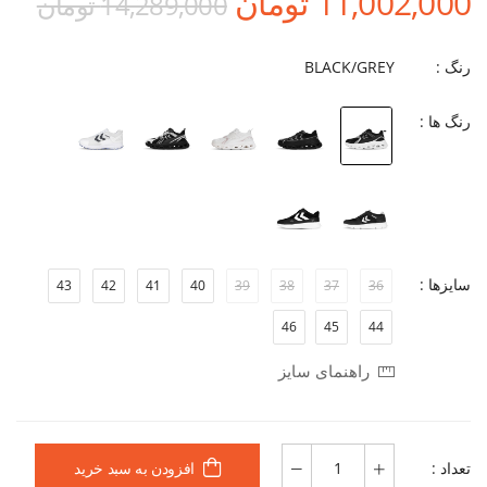
11,002,000 تومان
14,289,000 تومان
رنگ :
BLACK/GREY
رنگ ها :
سایزها :
43
42
41
40
39
38
37
36
46
45
44
راهنمای سایز
تعداد :
افزودن به سبد خرید