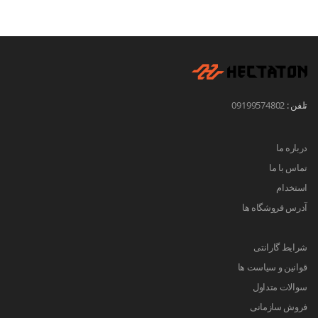
تلفن :
09199574802
درباره ما
تماس با ما
استخدام
آدرس فروشگاه ها
شرایط گارانتی
قوانین و سیاست ها
سوالات متداول
فروش سازمانی