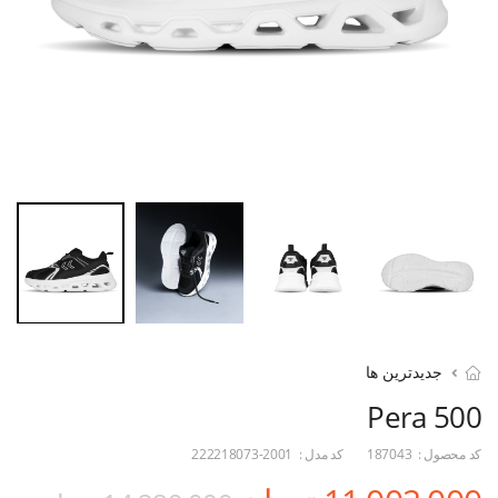
جدیدترین ها
Pera 500
کد محصول :
187043
کد مدل :
222218073-2001