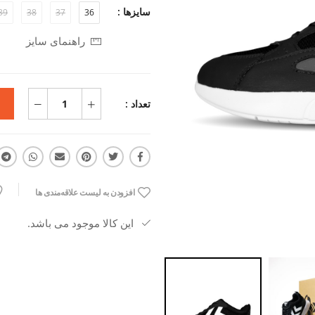
سایزها :
39
38
37
36
راهنمای سایز
تعداد :
افزودن به لیست علاقه‌مندی ها
این کالا موجود می باشد.