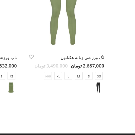
لگ ورزشی زنانه هکتاتون
تاپ ورزشی
2,687,000 تومان
3,490,000 تومان
1,532,000 تو
S
XS
XXS
XL
L
M
S
XS