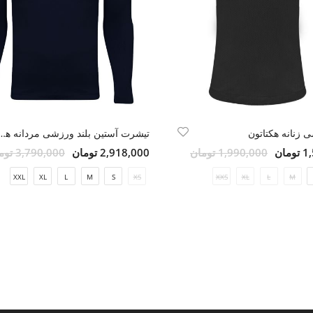
 زنانه هکتاتون
تیشرت آستین بلند ورزشی مر
مان
1,990,000 تومان
2,918,000 تومان
3,790,000 تومان
XXL
XL
L
M
S
XS
XXS
XL
L
M