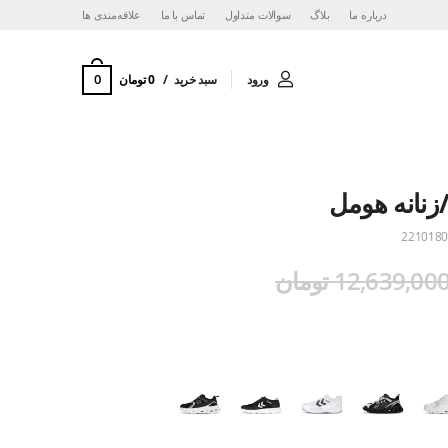
درباره ما
بلاگ
سوالات متداول
تماس با ما
‌علاقه‌مندی ها
0
ورود
سبد خرید
0 تومان
نانه هومل
2210180
12,639,00 تومان