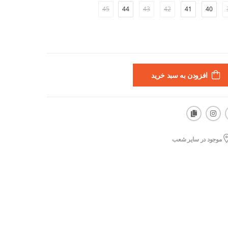
45
44
43
42
41
40
افزودن به سبد خرید
موجود در سایر شعب