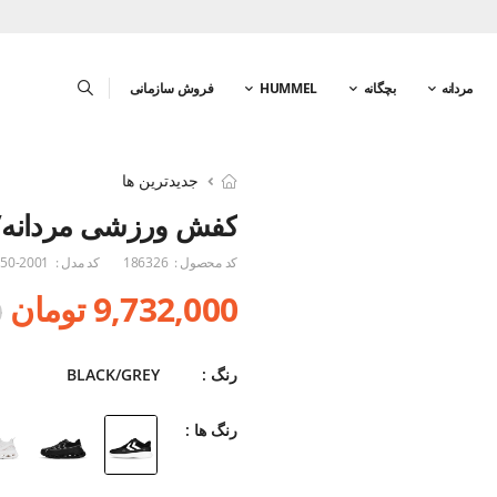
مردانه
بچگانه
HUMMEL
فروش سازمانی
جدیدترین ها
کفش ورزشی مردانه/ز
کد محصول :
186326
کد مدل :
50-2001
9,732,000 تومان
0
رنگ :
BLACK/GREY
رنگ ها :