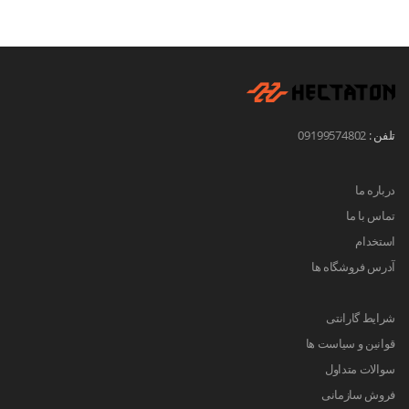
تلفن :
09199574802
درباره ما
تماس با ما
استخدام
آدرس فروشگاه ها
شرایط گارانتی
قوانین و سیاست ها
سوالات متداول
فروش سازمانی