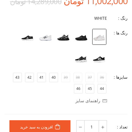
11,002,000 تومان
14,289,000 تومان
رنگ :
WHITE
رنگ ها :
سایزها :
43
42
41
40
39
38
37
36
46
45
44
راهنمای سایز
تعداد :
افزودن به سبد خرید