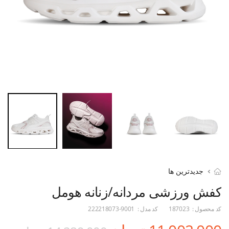
جدیدترین ها
کفش ورزشی مردانه/زنانه هومل
کد محصول :
187023
کد مدل :
222218073-9001