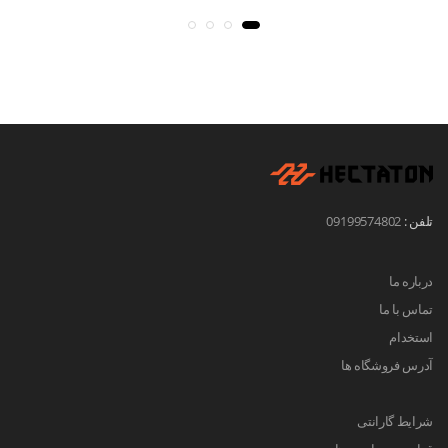
تلفن :
09199574802
درباره ما
تماس با ما
استخدام
آدرس فروشگاه ها
شرایط گارانتی