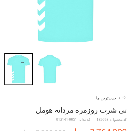
جدیدترین ها
تی شرت روزمره مردانه هومل
کد محصول :
185698
کد مدل :
912141-9951