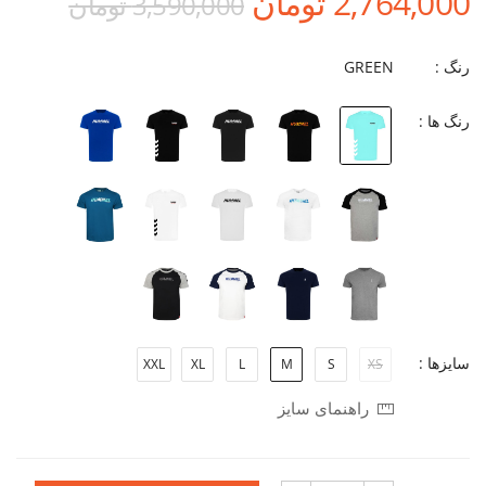
2,764,000 تومان
3,590,000 تومان
رنگ :
GREEN
رنگ ها :
سایزها :
XXL
XL
L
M
S
XS
راهنمای سایز