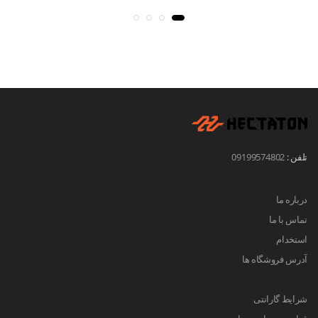
تلفن :
09199574802
درباره ما
تماس با ما
استخدام
آدرس فروشگاه ها
شرایط گارانتی