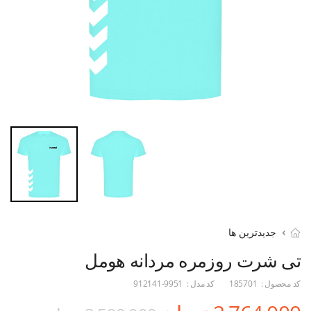
جدیدترین ها
تی شرت روزمره مردانه هومل
کد محصول :
185701
کد مدل :
912141-9951