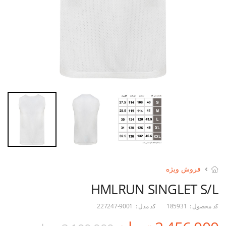
فروش ویژه
HMLRUN SINGLET S/L
کد محصول :
185931
کد مدل :
227247-9001