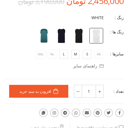
2,456,000 تومان
3,190,000 تومان
رنگ :
WHITE
رنگ ها :
سایزها :
XXL
XL
L
M
S
XS
راهنمای سایز
تعداد :
افزودن به سبد خرید
افزودن به لیست علاقه‌مندی ها
موجود در سایر شعب