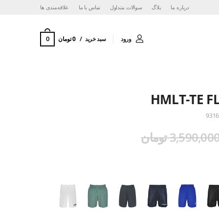
درباره ما
بلاگ
سوالات متداول
تماس با ما
‌علاقه‌مندی ها
0
ورود
سبد خرید
0 تومان
HMLT-TE F
9316
3,590,00 تومان