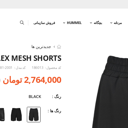
مردانه
بچگانه
HUMMEL
فروش سازمانی
جدیدترین ها
LEX MESH SHORTS
کد محصول :
186013
کد مدل :
81-2001
2,764,000 تومان
0
رنگ :
BLACK
رنگ ها :