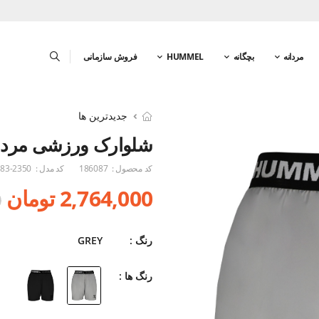
مردانه
بچگانه
HUMMEL
فروش سازمانی
جدیدترین ها
شلوارک ورزشی مردا
کد محصول :
186087
کد مدل :
83-2350
2,764,000 تومان
0
رنگ :
GREY
رنگ ها :