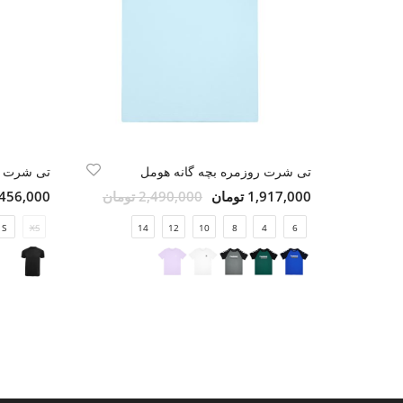
تی شرت روزمره بچه گانه هومل
تی شرت و
1,917,000 تومان
2,490,000 تومان
2,456,000 تو
S
XS
14
12
10
8
4
6