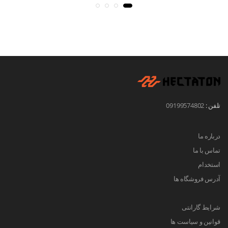
تلفن :
09199574802
درباره ما
تماس با ما
استخدام
آدرس فروشگاه ها
شرایط گارانتی
قوانین و سیاست ها