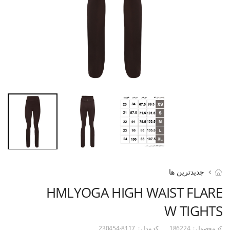
جدیدترین ها
HMLYOGA HIGH WAIST FLARE
W TIGHTS
کد محصول :
186224
کد مدل :
230454-8117