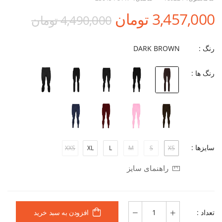
3,457,000 تومان
4,490,000 تومان
رنگ :
DARK BROWN
رنگ ها :
سایزها :
XXS
XL
L
M
S
XS
راهنمای سایز
تعداد :
افزودن به سبد خرید