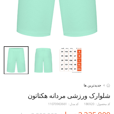
جدیدترین ها
شلوارک ورزشی مردانه هکتاتون
کد محصول :
186920
کد مدل :
11070963661