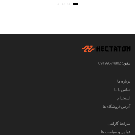
تلفن :
09199574802
درباره ما
تماس با ما
استخدام
آدرس فروشگاه ها
شرایط گارانتی
قوانین و سیاست ها