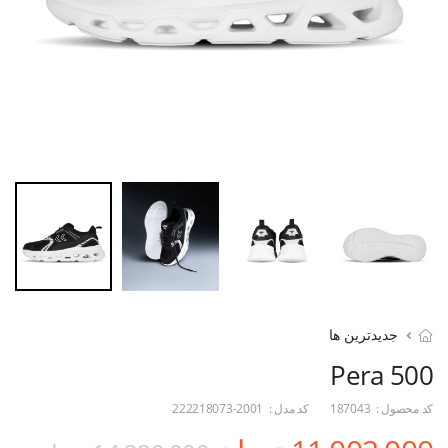
جدیدترین ها
Pera 500
کد محصول :
187043
کد مدل :
222218073-2001