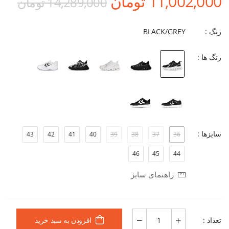
11,002,000 تومان
14,289,000 تومان
رنگ :
BLACK/GREY
رنگ ها :
سایزها :
43
42
41
40
39
38
37
36
46
45
44
راهنمای سایز
تعداد :
افزودن به سبد خرید