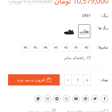
10,579,000 تومان
13,739,000 تومان
رنگ :
GREY
رنگ ها :
سایزها :
46
45
44
43
42
41
40
راهنمای سایز
تعداد :
افزودن به سبد خرید
افزودن به لیست علاقه‌مندی ها
موجود در سایر شعب