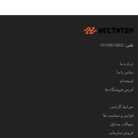
تلفن :
09199574802
درباره ما
تماس با ما
استخدام
آدرس فروشگاه ها
شرایط گارانتی
قوانین و سیاست ها
سوالات متداول
فروش سازمانی