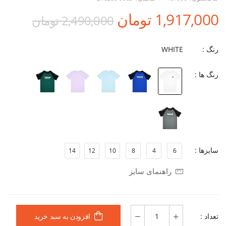
1,917,000 تومان
2,490,000 تومان
رنگ :
WHITE
رنگ ها :
سایزها :
14
12
10
8
4
6
راهنمای سایز
تعداد :
افزودن به سبد خرید