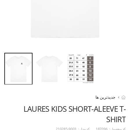
جدیدترین ها
LAURES KIDS SHORT-ALEEVE T-
SHIRT
کد محصول :
187096
کد مدل :
210285-9003