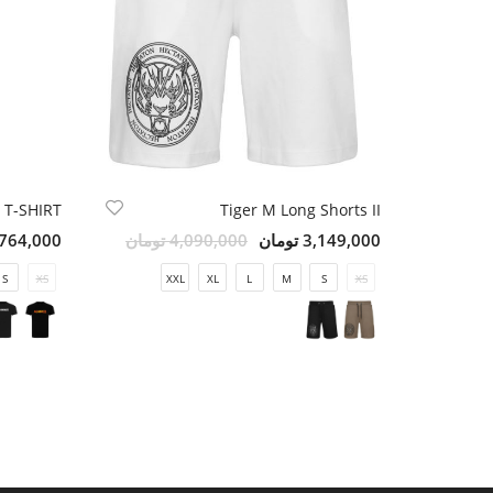
Tiger M Long Shorts II
3,149,000 تومان
4,090,000 تومان
2,764,000 تو
S
XS
XXL
XL
L
M
S
XS