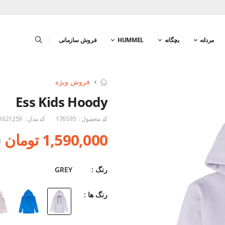
مردانه
بچگانه
HUMMEL
فروش سازمانی
فروش ویژه
Ess Kids Hoody
کد محصول :
176595
کد مدل :
1621259
1,590,000 تومان
0
رنگ :
GREY
رنگ ها :