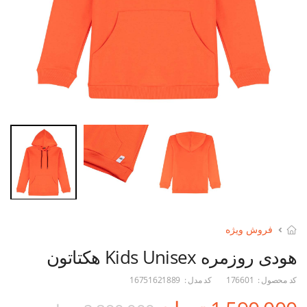
فروش ویژه
هودی روزمره Kids Unisex هکتاتون
کد محصول :
176601
کد مدل :
16751621889