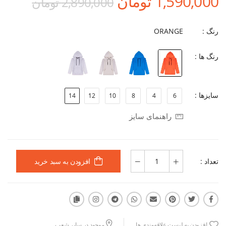
1,590,000 تومان
2,890,000 تومان
رنگ :
ORANGE
رنگ ها :
سایزها :
14
12
10
8
4
6
راهنمای سایز
تعداد :
افزودن به سبد خرید
افزودن به لیست علاقه‌مندی ها
موجود در سایر شعب